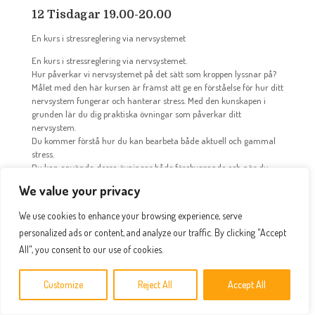
12 Tisdagar 19.00-20.00
En kurs i stressreglering via nervsystemet
En kurs i stressreglering via nervsystemet.
Hur påverkar vi nervsystemet på det sätt som kroppen lyssnar på?
Målet med den här kursen är främst att ge en förståelse för hur ditt
nervsystem fungerar och hanterar stress. Med den kunskapen i
grunden lär du dig praktiska övningar som påverkar ditt
nervsystem.
Du kommer förstå hur du kan bearbeta både aktuell och gammal
stress.
Du kan använda dessa övningar både förebyggande och när du
behöver något som snabbt hjälper dig växla till vila, sömn.
We value your privacy
Sammanlagt kommer du ha tolv nycklar och verktyg som ger dig
den återhämtning och det lugn du behöver.
We use cookies to enhance your browsing experience, serve
Utöver kurstillfällena får du:
personalized ads or content, and analyze our traffic. By clicking "Accept
Du får en dagbok där du kan följa dina övningar
All", you consent to our use of cookies.
Praktiska guidade videos med både övningar och teori om du
behöver repetera den.
Customize
Reject All
Accept All