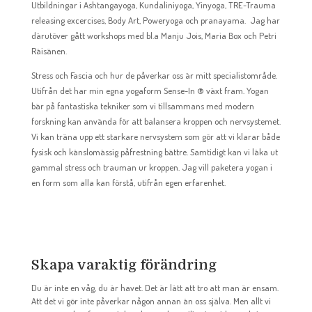
Utbildningar i Ashtangayoga, Kundaliniyoga, Yinyoga, TRE-Trauma
releasing excercises, Body Art, Poweryoga och pranayama. Jag har
därutöver gått workshops med bl.a Manju Jois, Maria Box och Petri
Räisänen.
Stress och Fascia och hur de påverkar oss är mitt specialistområde.
Utifrån det har min egna yogaform Sense-In ® växt fram. Yogan
bär på fantastiska tekniker som vi tillsammans med modern
forskning kan använda för att balansera kroppen och nervsystemet.
Vi kan träna upp ett starkare nervsystem som gör att vi klarar både
fysisk och känslomässig påfrestning bättre. Samtidigt kan vi läka ut
gammal stress och trauman ur kroppen. Jag vill paketera yogan i
en form som alla kan förstå, utifrån egen erfarenhet.
Skapa varaktig förändring
Du är inte en våg, du är havet. Det är lätt att tro att man är ensam.
Att det vi gör inte påverkar någon annan än oss själva. Men allt vi