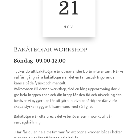
21
NOV
Bakåtböjar workshop
Söndag 09.00-12.00
Tycker du att bakåtböjare är utmanande? Du är inte ensam. När vi
väl får igång våra bakåtböjare är det en fantastisk frigörande
känsla både fysiskt och mentalt.
Välkommen till denna workshop, Med en lång uppvärmning där vi
gör hela kroppen redo och din kropp får den tid och utveckling den
behöver. vi bygger upp för att göra aktiva bakåtböjare där vi får
skapa styrka i ryggen tillsammans med rörlighet.
Bakåtböjare är ofta precis det vi behöver som motvikt till vår
vardagshållning
. Här får du en hela tre timmar för att öppna kroppen både i höfter,
rygg och axlar för att kunna böja bakåt.