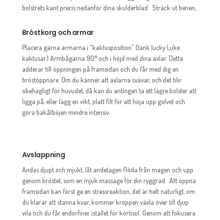
bolstrets kant precis nedanför dina skulderblad. Sträck ut benen,
Bröstkorg och armar
Placera gärna armarna i “kaktusposition” (tänk lucky Luke
kaktusar) Armbågarna 90° och i höjd med dina axlar. Detta
adderar till öppningen på framsidan och du får med dig en
bröstöppnare. Om du känner att axlarna svävar, och det blir
obehagligt för huvudet, då kan du antingen ta ett lägre bolster att
ligga på, eller lägg en vikt, platt filt för att höja upp golvet och
göra bakåtböjen mindre intensiv.
Avslappning
Andas djupt och mjukt, låt andetagen flöda från magen och upp
genom bröstet, som en mjuk massage för din ryggrad. Att öppna
framsidan kan först ge en stressreaktion, det är helt naturligt, om
du klarar att stanna kvar, kommer kroppen växla över till djup
vila och du får endorfiner istället för kortisol. Genom att fokusera