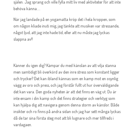
själen. Jag sprang och ville fylla mitt liv med aktiviteter för att inte
behöva känna....
När jag landade på en yogamatta kröp det i hela kroppen, som
om någon kliade inuti mig, jag tänkte att musiken var stressande,
något ljud, att jag inte hade tid, eller att nu måste jag lyckas
slappna av!!
Känner du igen dig? Kämpar du med känslan av att vilja stanna
men samtidigt bli överkörd av den inre stress som konstant ligger
och trycker? Det kan ibland kännas som en kamp mot en osynlig
vägg av oro och press, och jag förstår fullt ut hur överväldigande
det kan vara. Den goda nyheten är att det finns en väg ut. Du är
inte ensam i din kamp och det finns strategier och verktyg som
kan hjälpa dig att navigera genom denna storm av känslor. Både
insikter och ro finns på andra sidan och jag har sett många lyckas
då de tar sina första steg mot att bli lugnare och mer tillfreds i
vardagaen.