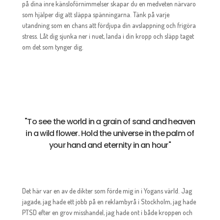
på dina inre känsloförnimmelser skapar du en medveten närvaro
som hjälper dig att släppa spänningarna. Tänk på varje
utandning som en chans att fördjupa din avslappning och frigöra
stress. Låt dig sjunka ner i nuet, landa i din kropp och släpp taget
om det som tynger dig.
"To see the world in a grain of sand and heaven
in a wild flower. Hold the universe in the palm of
your hand and eternity in an hour"
Det här var en av de dikter som förde mig in i Yogans värld. Jag
jagade, jag hade ett jobb på en reklambyrå i Stockholm, jag hade
PTSD efter en grov misshandel, jag hade ont i både kroppen och