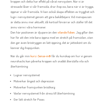
kroppen och detta har effekt på vårat nervsystem. När vi är
stressade låser vi vår framsida, drar ihop oss, bara när vi är trygga,
öppnar vi vår framsida. Vi kan också skapa effekten av trygghet och
lugn i nervsystemet genom att göra bakåtböjare. Vid menopausen
är detta ännu mer aktuellt, då kortisol förvärrar och ställer till det
ännu värre i våra hormoner.
Den här positionen är djupare än den
vilande fisken
. Jag gillar den
här för att den inte bara öppna med en stretch på framsidan, utan
den ger även bröstryggen en lätt öppning, det är jätteskönt om du
känner dig ihopsjunken.
När du går min
kurs i Sense-in®
får du kunskap om hur vi genom
neurohacks kan påverka kroppen och snabbt återställa vila och
återhämtning
Lugnar nervsystemet
Motverkar ångest och depression
Motverkar framsjunken bröstkorg
Växlar nervsystemet från stress till återhämtning
Ger lätt stretch för Psoas