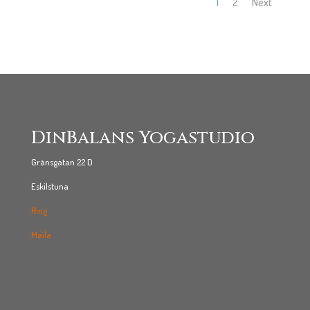
1
2
Next
DinBalans Yogastudio
Gränsgatan 22 D
Eskilstuna
Ring
Maila