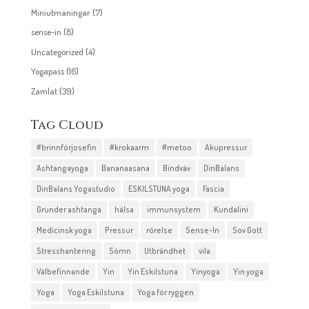
Miniutmaningar
(7)
sense-in
(8)
Uncategorized
(4)
Yogapass
(16)
Zamlat
(39)
Tag Cloud
#brinnförjosefin
#krokaarm
#metoo
Akupressur
Ashtangayoga
Bananaasana
Bindväv
DinBalans
DinBalans Yogastudio
ESKILSTUNA yoga
Fascia
Grunder ashtanga
hälsa
immunsystem
Kundalini
Medicinsk yoga
Pressur
rörelse
Sense-In
Sov Gott
Stresshantering
Sömn
Utbrändhet
vila
Välbefinnande
Yin
Yin Eskilstuna
Yinyoga
Yin yoga
Yoga
Yoga Eskilstuna
Yoga för ryggen