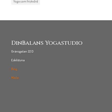
Yoga som friskvård
DinBalans Yogastudio
Gränsgatan 22 D
Eskilstuna
Ring
Maila