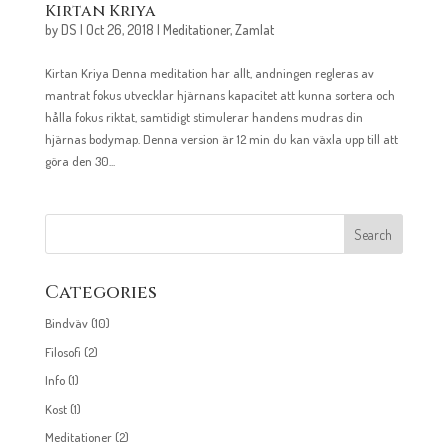
Kirtan Kriya
by
DS
|
Oct 26, 2018
|
Meditationer
,
Zamlat
Kirtan Kriya Denna meditation har allt, andningen regleras av
mantrat fokus utvecklar hjärnans kapacitet att kunna sortera och
hålla fokus riktat, samtidigt stimulerar handens mudras din
hjärnas bodymap. Denna version är 12 min du kan växla upp till att
göra den 30...
Categories
Bindväv
(10)
Filosofi
(2)
Info
(1)
Kost
(1)
Meditationer
(2)