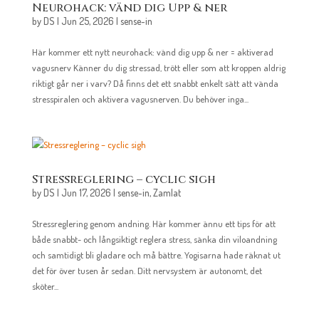
Neurohack: vänd dig Upp & ner
by
DS
|
Jun 25, 2026
|
sense-in
Här kommer ett nytt neurohack: vänd dig upp & ner = aktiverad
vagusnerv Känner du dig stressad, trött eller som att kroppen aldrig
riktigt går ner i varv? Då finns det ett snabbt enkelt sätt att vända
stresspiralen och aktivera vagusnerven. Du behöver inga...
Stressreglering – cyclic sigh
by
DS
|
Jun 17, 2026
|
sense-in
,
Zamlat
Stressreglering genom andning. Här kommer ännu ett tips för att
både snabbt- och långsiktigt reglera stress, sänka din viloandning
och samtidigt bli gladare och må bättre. Yogisarna hade räknat ut
det för över tusen år sedan. Ditt nervsystem är autonomt, det
sköter...