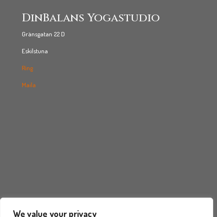
DinBalans Yogastudio
Gränsgatan 22 D
Eskilstuna
Ring
Maila
We value your privacy