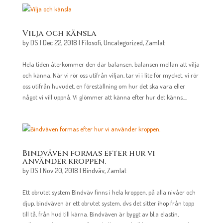
Vilja och känsla
by
DS
|
Dec 22, 2018
|
Filosofi
,
Uncategorized
,
Zamlat
Hela tiden återkommer den där balansen, balansen mellan att vilja
och känna. När vi rör oss utifrån viljan, tar vi i lite för mycket, vi rör
oss utifrån huvudet, en föreställning om hur det ska vara eller
något vi vill uppnå. Vi glömmer att känna efter hur det känns....
Bindväven formas efter hur vi
använder kroppen.
by
DS
|
Nov 20, 2018
|
Bindväv
,
Zamlat
Ett obrutet system Bindväv finns i hela kroppen, på alla nivåer och
djup, bindväven är ett obrutet system, dvs det sitter ihop från topp
till tå, från hud till kärna. Bindväven är byggt av bl.a elastin,