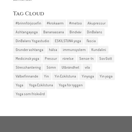
Tag Cloud
#brinnförjosefin
#krokaarm
#metoo
Akupressur
Ashtangayoga
Bananaasana
Bindväv
DinBalans
DinBalans Yogastudio
ESKILSTUNA yoga
Fascia
Grunder ashtanga
hälsa
immunsystem
Kundalini
Medicinsk yoga
Pressur
rörelse
Sense-In
Sov Gott
Stresshantering
Sömn
Utbrändhet
vila
Välbefinnande
Yin
Yin Eskilstuna
Yinyoga
Yin yoga
Yoga
Yoga Eskilstuna
Yoga för ryggen
Yoga som friskvård