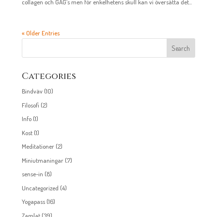
collagen och GAG`s men för enkelhetens skull kan vi översätta det...
« Older Entries
Categories
Bindväv
(10)
Filosofi
(2)
Info
(1)
Kost
(1)
Meditationer
(2)
Miniutmaningar
(7)
sense-in
(8)
Uncategorized
(4)
Yogapass
(16)
Zamlat
(39)