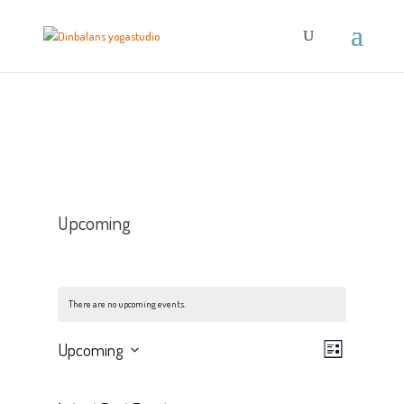
Upcoming
There are no upcoming events.
Views
Event
Upcoming
List
Views
Navig
Select
Navig
date.