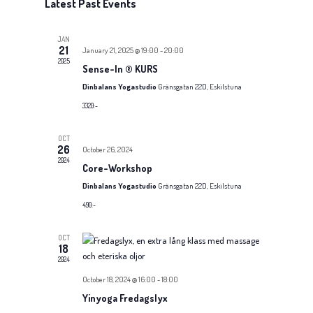
Latest Past Events
JAN
21
January 21, 2025 @ 19:00
-
20:00
2025
Sense-In ® KURS
Dinbalans Yogastudio
Gränsgatan 22D, Eskilstuna
3320:-
OCT
26
October 26, 2024
2024
Core-Workshop
Dinbalans Yogastudio
Gränsgatan 22D, Eskilstuna
490:-
OCT
18
2024
October 18, 2024 @ 16:00
-
18:00
Yinyoga Fredagslyx