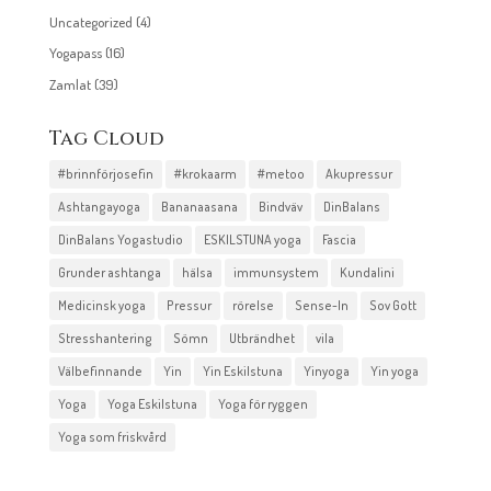
Uncategorized
(4)
Yogapass
(16)
Zamlat
(39)
Tag Cloud
#brinnförjosefin
#krokaarm
#metoo
Akupressur
Ashtangayoga
Bananaasana
Bindväv
DinBalans
DinBalans Yogastudio
ESKILSTUNA yoga
Fascia
Grunder ashtanga
hälsa
immunsystem
Kundalini
Medicinsk yoga
Pressur
rörelse
Sense-In
Sov Gott
Stresshantering
Sömn
Utbrändhet
vila
Välbefinnande
Yin
Yin Eskilstuna
Yinyoga
Yin yoga
Yoga
Yoga Eskilstuna
Yoga för ryggen
Yoga som friskvård