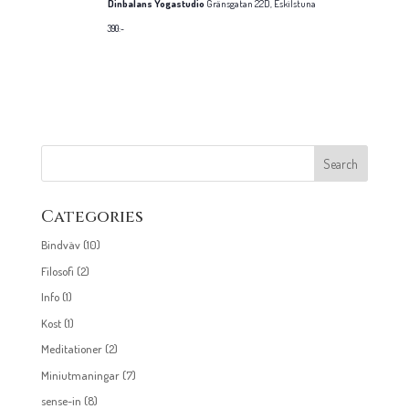
Dinbalans Yogastudio
Gränsgatan 22D, Eskilstuna
390:-
Categories
Bindväv
(10)
Filosofi
(2)
Info
(1)
Kost
(1)
Meditationer
(2)
Miniutmaningar
(7)
sense-in
(8)